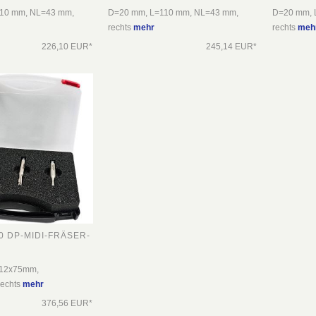
10 mm, NL=43 mm,
D=20 mm, L=110 mm, NL=43 mm,
D=20 mm, 
rechts
mehr
rechts
meh
226,10 EUR*
245,14 EUR*
 DP-MIDI-FRÄSER-
12x75mm,
echts
mehr
376,56 EUR*