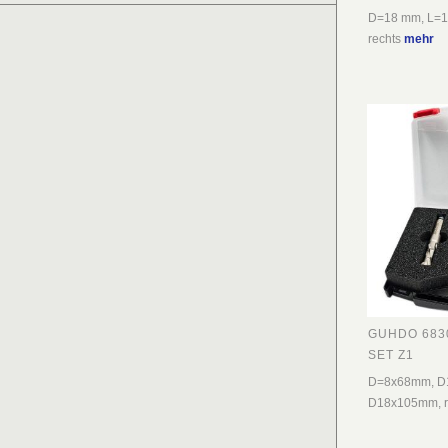
D=18 mm, L=1
rechts
mehr
GUHDO 6830
SET Z1
D=8x68mm, D
D18x105mm, r